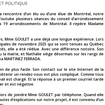
ET POLITIQUE
la rencontre d’un élu ou d’une élue de Montréal, notre
Youtube plusieurs séances du conseil d’arrondissement
 des 19 arrondissements de Montréal. Il repère Madame
es, Mme GOULET a une déjà une longue expérience. Lors
cipales de novembre 2025 qui se sont tenues au Québec
tés, elle a été réélue. Avec une différence notoire. Son
u la mairie, et Nathalie siège désormais sur les rangs de
raya MARTINEZ FERRADA.
 de plus facile. Son contact sur le site Internet de la
, obtenir un rendez-vous est plus compliqué. Comme tous
vail est chargé. Et la réponse à un premier courriel tarde
ber et est négative.
alors de joindre Mme GOULET par téléphone. Quand elle
utes d’explications sur notre projet, il est convenu d’un
au.