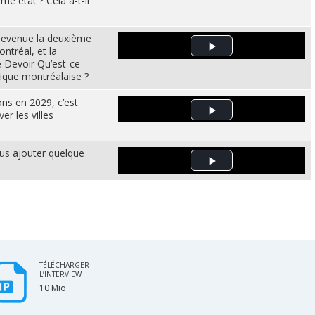
e état ? Cela a-t-il
evenue la deuxième
ntréal, et la
Play Video
e Devoir Qu’est-ce
itique montréalaise ?
ons en 2029, c’est
er les villes
Play Video
s ajouter quelque
Play Video
TÉLÉCHARGER
L’INTERVIEW
10 Mio