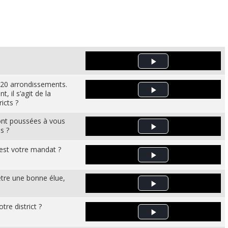
Play Video
 20 arrondissements.
 il s’agit de la
Play Video
icts ?
 ont poussées à vous
s ?
Play Video
 est votre mandat ?
Play Video
 être une bonne élue,
Play Video
tre district ?
Play Video