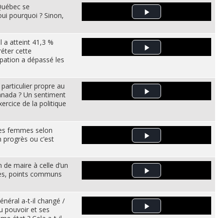
Québec se
 oui pourquoi ? Sinon,
Play Video
l a atteint 41,3 %
éter cette
Play Video
ipation a dépassé les
» particulier propre au
anada ? Un sentiment
Play Video
xercice de la politique
des femmes selon
 progrès ou c’est
Play Video
 de maire à celle d’un
ces, points communs
Play Video
néral a-t-il changé /
u pouvoir et ses
Play Video