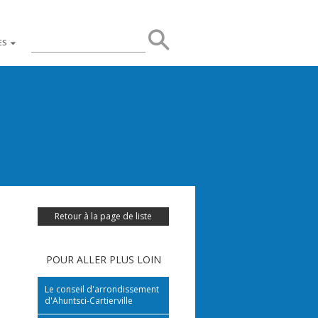
Rerchercher
Rechercher
ES
sur
le
site
Retour à la page de liste
POUR ALLER PLUS LOIN
Le conseil d'arrondissement
d'Ahuntsci-Cartierville