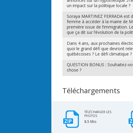
annonces sur un hypothétique 51èm
un impact sur la politique locale ?
Soraya MARTINEZ FERRADA est d
femme à accéder à la mairie de Mo
première issue de l’immigration. L
que ça dit sur l’évolution de la pol
Dans 4 ans, aux prochaines électi
quoi le grand défi que devront relev
québécoises ? Le défi climatique ?
QUESTION BONUS : Souhaitez-vou
chose ?
Téléchargements
TÉLÉCHARGER LES
PHOTOS
8.5 Mio