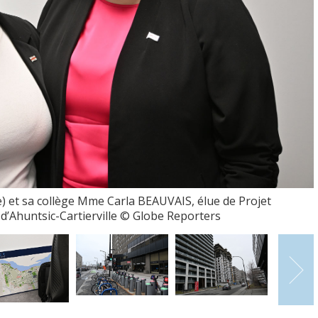
 et sa collège Mme Carla BEAUVAIS, élue de Projet
 d’Ahuntsic-Cartierville © Globe Reporters