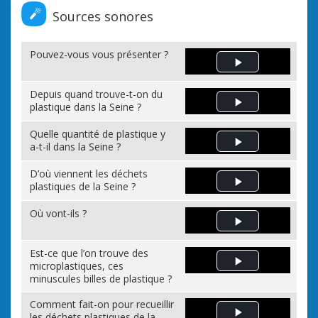
Sources sonores
Pouvez-vous vous présenter ?
Est
Play Video
une
Depuis quand trouve-t-on du
emp
plastique dans la Seine ?
Play Video
Quelle quantité de plastique y
a-t-il dans la Seine ?
Play Video
D’où viennent les déchets
plastiques de la Seine ?
Play Video
Où vont-ils ?
Play Video
Est-ce que l’on trouve des
microplastiques, ces
Play Video
minuscules billes de plastique ?
Comment fait-on pour recueillir
les déchets plastiques de la