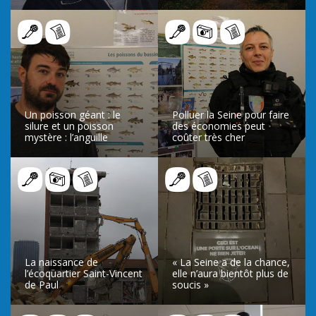
LIRE L’ARTICLE
LIRE L’ARTICLE
Un poisson géant : le
Polluer la Seine pour faire
silure et un poisson
des économies peut
mystère : l’anguille
coûter très cher
LIRE L’ARTICLE
LIRE L’ARTICLE
La naissance de
« La Seine a de la chance,
l’écoquartier Saint-Vincent
elle n’aura bientôt plus de
de Paul
soucis »
LIRE L’ARTICLE
LIRE L’ARTICLE