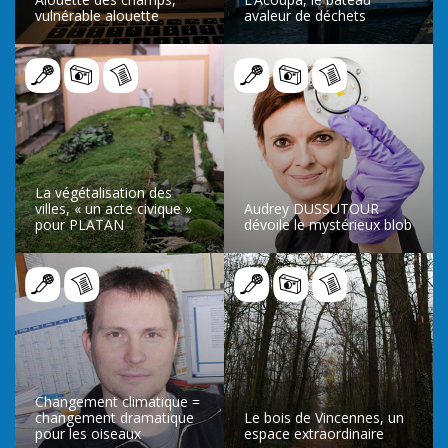
vulnérable alouette
avaleur de déchets
LIRE L’ARTICLE
LIRE L’ARTICLE
La végétalisation des
villes, « un acte civique »
Audrey DUSSUTOUR
pour PLATAN
dévoile le mystérieux blob
LIRE L’ARTICLE
LIRE L’ARTICLE
Changement climatique =
changement dramatique
Le bois de Vincennes, un
pour les oiseaux
espace extraordinaire