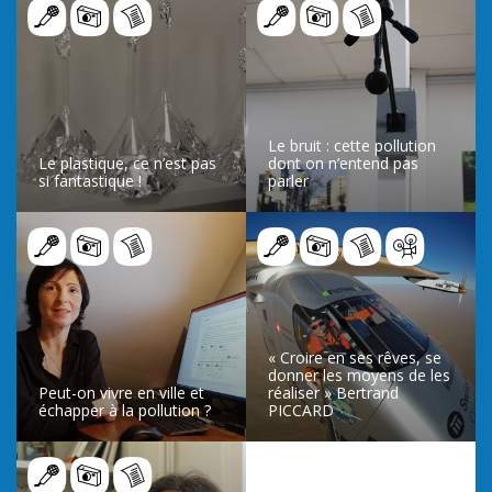
Le bruit : cette pollution
Le plastique, ce n’est pas
dont on n’entend pas
si fantastique !
parler
LIRE L’ARTICLE
LIRE L’ARTICLE
« Croire en ses rêves, se
donner les moyens de les
Peut-on vivre en ville et
réaliser » Bertrand
échapper à la pollution ?
PICCARD
LIRE L’ARTICLE
LIRE L’ARTICLE