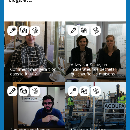
À Ivry-sur-Seine, un
Comment mangera-t-on
incinérateur de déchets
dans le futur ?
qui chauffe les maisons
LIRE L’ARTICLE
LIRE L’ARTICLE
Alouette des champs,
L’Acoupa, le bateau