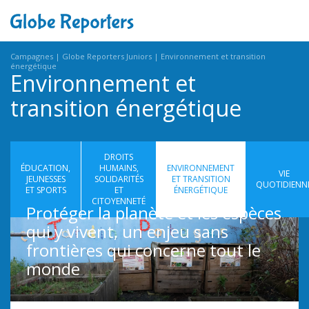
Campagnes
Globe Reporters Juniors
Environnement et transition
énergétique
Environnement et
transition énergétique
DROITS
ÉDUCATION,
HUMAINS,
ENVIRONNEMENT
VIE
JEUNESSES
SOLIDARITÉS
ET TRANSITION
QUOTIDIENN
ET SPORTS
ET
ÉNERGÉTIQUE
CITOYENNETÉ
Protéger la planète et les espèces
qui y vivent, un enjeu sans
frontières qui concerne tout le
monde