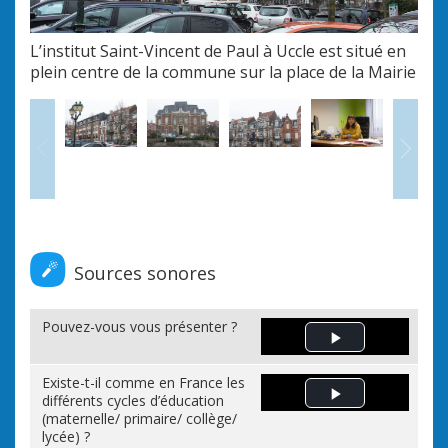
L’institut Saint-Vincent de Paul à Uccle est situé en
La 
plein centre de la commune sur la place de la Mairie
Loui
vill
187
Précédent
Sui
Sources sonores
Pouvez-vous vous présenter ?
Play Video
Existe-t-il comme en France les
différents cycles d’éducation
Play Video
(maternelle/ primaire/ collège/
lycée) ?