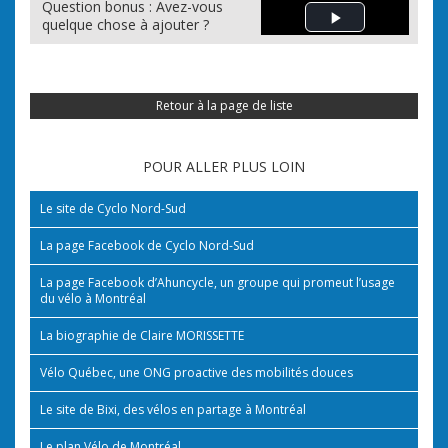
Question bonus : Avez-vous
quelque chose à ajouter ?
Play Video
Retour à la page de liste
POUR ALLER PLUS LOIN
Le site de Cyclo Nord-Sud
La page Facebook de Cyclo Nord-Sud
La page Facebook d’Ahuncycle, un groupe qui promeut l’usage
du vélo à Montréal
La biographie de Claire MORISSETTE
Vélo Québec, une ONG proactive des mobilités douces
Le site de Bixi, des vélos en partage à Montréal
Le plan Vélo de Montréal