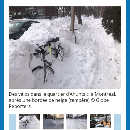
Des vélos dans le quartier d’Ahuntsic, à Montréal,
Sous
après une bordée de neige (tempête) © Globe
faut
Reporters
son
Précédent
Sui