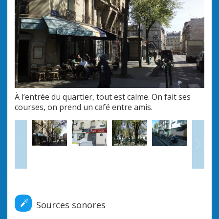
À l’entrée du quartier, tout est calme. On fait ses
Le b
courses, on prend un café entre amis.
d’or
Précédent
Sui
Sources sonores