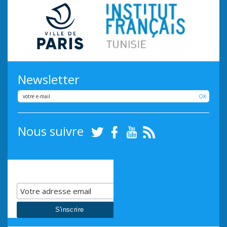
Newsletter
OK
Nous suivre
Twitter
Facebook
Youtube
RSS
Inscrivez-vous à notre
InfosLettre