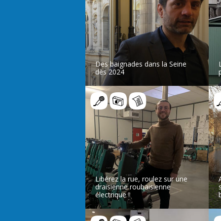
Des baignades dans la Seine
dès 2024
LIRE L’ARTICLE
Libérez la rue, roulez sur une
draisienne roubaisienne
électrique !
LIRE L’ARTICLE