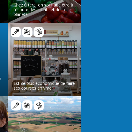
Chez O’tera, on souhaite être à
l’écoute des clients et de la
planète
LIRE L’ARTICLE
n
Est-ce plus économique de faire
ses courses en vrac ?
LIRE L’ARTICLE