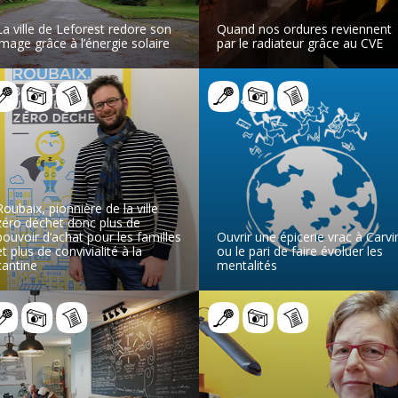
La ville de Leforest redore son
Quand nos ordures reviennent
image grâce à l’énergie solaire
par le radiateur grâce au CVE
LIRE L’ARTICLE
LIRE L’ARTICLE
Roubaix, pionnière de la ville
zéro déchet donc plus de
pouvoir d’achat pour les familles
Ouvrir une épicerie vrac à Carvi
et plus de convivialité à la
ou le pari de faire évoluer les
cantine
mentalités
LIRE L’ARTICLE
LIRE L’ARTICLE