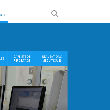
Rerchercher
Rechercher
ES
sur
le
site
CARNETS DE
RÉALISATIONS
ATS
REPORTAGE
MÉDIATIQUES