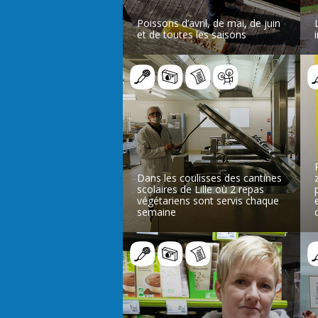
Poissons d’avril, de mai, de juin
et de toutes les saisons
LIRE L’ARTICLE
Dans les coulisses des cantines
scolaires de Lille où 2 repas
végétariens sont servis chaque
semaine
LIRE L’ARTICLE