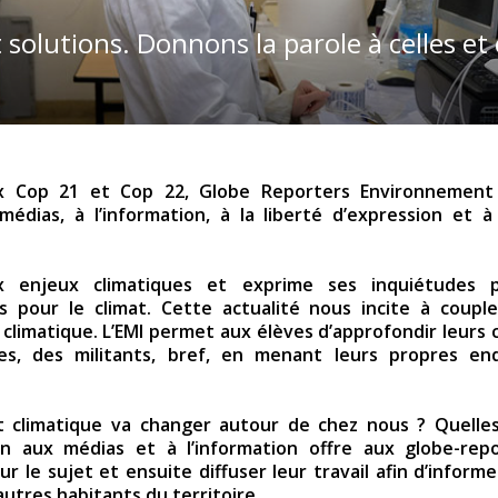
 solutions. Donnons la parole à celles et
x Cop 21 et Cop 22, Globe Reporters Environnement r
dias, à l’information, à la liberté d’expression et à
ux enjeux climatiques et exprime ses inquiétudes 
s pour le climat. Cette actualité nous incite à coupl
e climatique. L’EMI permet aux élèves d’approfondir leurs
ues, des militants, bref, en menant leurs propres en
climatique va changer autour de chez nous ? Quelles s
on aux médias et à l’information offre aux globe-rep
ur le sujet et ensuite diffuser leur travail afin d’informe
 autres habitants du territoire.