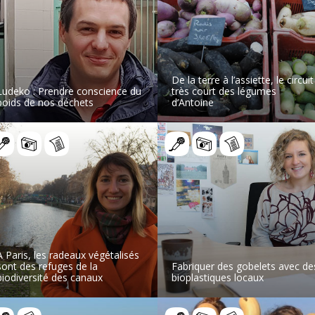
De la terre à l’assiette, le circuit
Ludeko : Prendre conscience du
très court des légumes
poids de nos déchets
d’Antoine
LIRE L’ARTICLE
LIRE L’ARTICLE
A Paris, les radeaux végétalisés
sont des refuges de la
Fabriquer des gobelets avec de
biodiversité des canaux
bioplastiques locaux
LIRE L’ARTICLE
LIRE L’ARTICLE