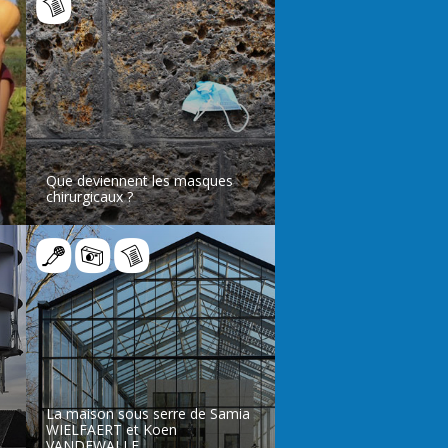
Que deviennent les masques
chirurgicaux ?
LIRE L’ARTICLE
La maison sous serre de Samia
WIELFAERT et Koen
VANDEWALLE