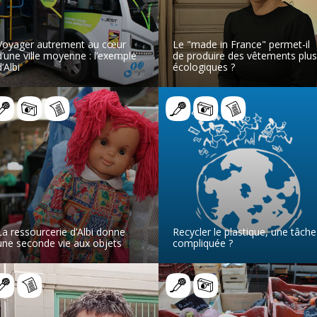
Voyager autrement au cœur
Le "made in France" permet-il
d’une ville moyenne : l’exemple
de produire des vêtements plus
’Albi
écologiques ?
LIRE L’ARTICLE
LIRE L’ARTICLE
La ressourcerie d’Albi donne
Recycler le plastique, une tâche
une seconde vie aux objets
compliquée ?
LIRE L’ARTICLE
LIRE L’ARTICLE