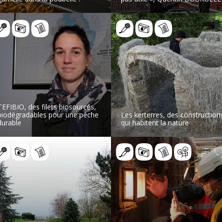
LIRE L’ARTICLE
LIRE L’ARTICLE
TEFIBIO, des filets biosourcés,
biodégradables pour une pêche
Les kerterres, des construction
durable
qui habitent la nature
LIRE L’ARTICLE
LIRE L’ARTICLE