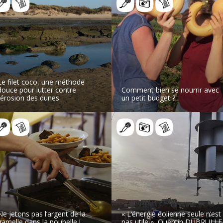
Le filet coco, une méthode
douce pour lutter contre
Comment bien se nourrir avec
l’érosion des dunes
un petit budget ?
LIRE L’ARTICLE
LIRE L’ARTICLE
Ne jetons pas l’argent de la
« L’énergie éolienne seule n’est
gamelle dans la poubelle !
pas utile », Quentin DUBRULLE