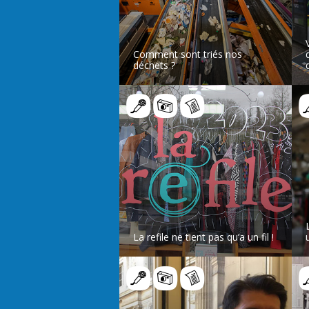
Comment sont triés nos
déchets ?
d
LIRE L’ARTICLE
La refile ne tient pas qu’a un fil !
LIRE L’ARTICLE