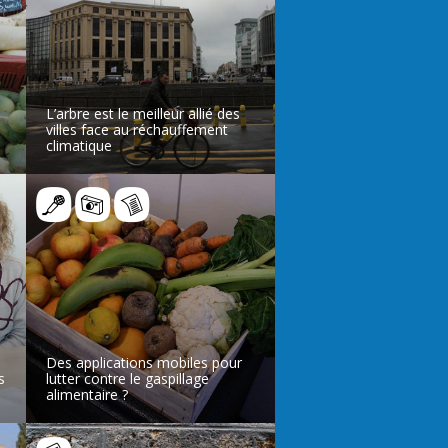
L’arbre est le meilleur allié des
villes face au réchauffement
climatique
LIRE L’ARTICLE
Des applications mobiles pour
s
lutter contre le gaspillage
alimentaire ?
LIRE L’ARTICLE