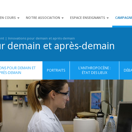
 EN COURS
NOTRE ASSOCIATION
ESPACE ENSEIGNANTS
CAMPAGN
ent
Innovations pour demain et après-demain
ur demain et après-demain
ONS POUR DEMAIN ET
L’ANTHROPOCÈNE :
PORTRAITS
DÉB
PRÈS-DEMAIN
ÉTAT DES LIEUX