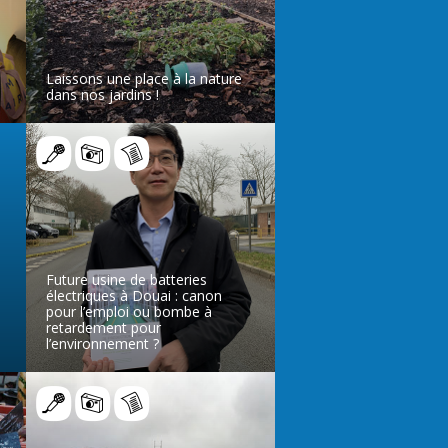
Laissons une place à la nature
dans nos jardins !
LIRE L’ARTICLE
Future usine de batteries
électriques à Douai : canon
pour l’emploi ou bombe à
retardement pour
l’environnement ?
LIRE L’ARTICLE