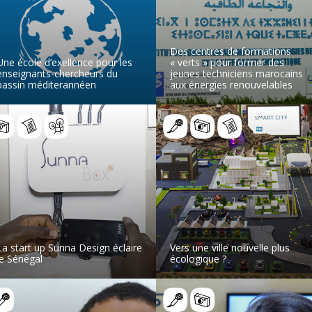
Des centres de formations
Une école d’exellence pour les
« verts » pour former des
enseignants-chercheurs du
jeunes techniciens marocains
bassin méditerannéen
aux énergies renouvelables
LIRE L’ARTICLE
LIRE L’ARTICLE
La start up Sunna Design éclaire
Vers une ville nouvelle plus
le Sénégal
écologique ?
LIRE L’ARTICLE
LIRE L’ARTICLE