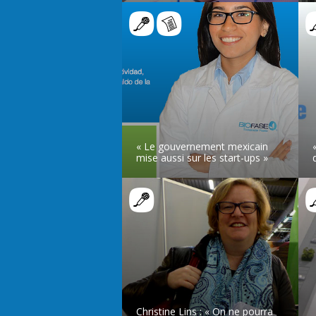
LIRE L’ARTICLE
« Le gouvernement mexicain
mise aussi sur les start-ups »
LIRE L’ARTICLE
Christine Lins : « On ne pourra