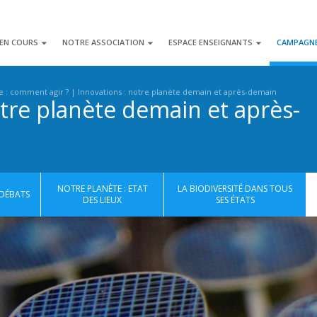
 EN COURS
NOTRE ASSOCIATION
ESPACE ENSEIGNANTS
CAMPAGN
e : comment agir ?
Innovations : notre planète demain et après-demain
otre planète demain et après-
NOTRE PLANÈTE : ETAT
LA BIODIVERSITÉ DANS TOUS
DÉBATS
DES LIEUX
SES ÉTATS