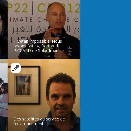
« C’était impossible. Nous
l’avons fait ! », Bertrand
PICCARD de Solar Impulse
LIRE L’ARTICLE
Des satellites au service de
l’environnement