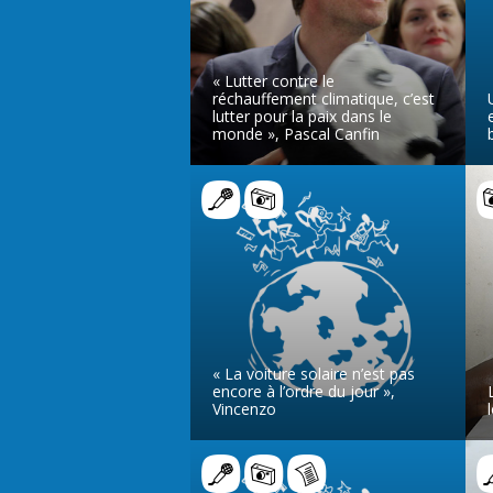
« Lutter contre le
réchauffement climatique, c’est
lutter pour la paix dans le
monde », Pascal Canfin
LIRE L’ARTICLE
« La voiture solaire n’est pas
encore à l’ordre du jour »,
Vincenzo
LIRE L’ARTICLE