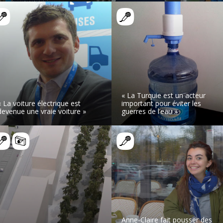
LIRE L’ARTICLE
LIRE L’ARTICLE
« La Turquie est un acteur
« La voiture électrique est
important pour éviter les
devenue une vraie voiture »
guerres de l’eau »
LIRE L’ARTICLE
LIRE L’ARTICLE
Anne-Claire fait pousser des