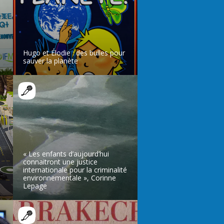
Hugo et Élodie : des bulles pour
sauver la planète
LIRE L’ARTICLE
« Les enfants d’aujourd’hui
connaitront une justice
internationale pour la criminalité
environnementale », Corinne
Lepage
LIRE L’ARTICLE