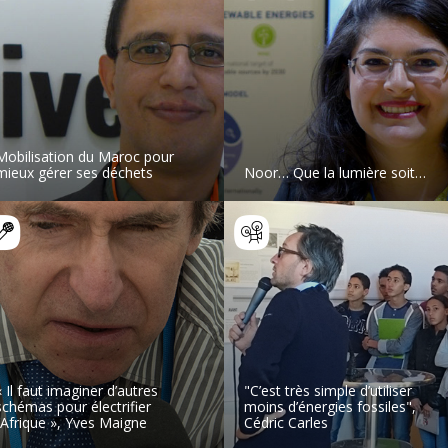
Mobilisation du Maroc pour
mieux gérer ses déchets
Noor… Que la lumière soit…
LIRE L’ARTICLE
LIRE L’ARTICLE
« Il faut imaginer d’autres
"C’est très simple d’utiliser
schémas pour électrifier
moins d’énergies fossiles",
l’Afrique », Yves Maigne
Cédric Carles