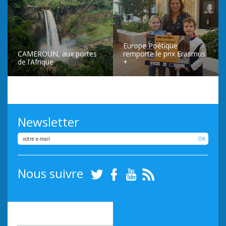
Europe Poétique
CAMEROUN, aux portes
remporte le prix Erasmus
de l’Afrique
+
LIRE L’ARTICLE
LIRE L’ARTICLE
Newsletter
OK
Nous suivre
Twitter
Facebook
Youtube
RSS
Inscrivez-vous à notre
InfosLettre