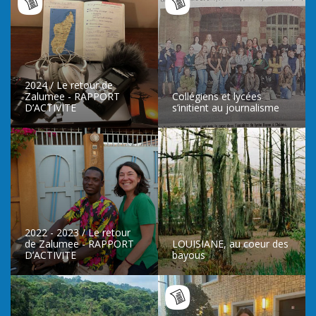
2024 / Le retour de
Zalumee - RAPPORT
Collégiens et lycées
D’ACTIVITE
s’initient au journalisme
LIRE L’ARTICLE
LIRE L’ARTICLE
2022 - 2023 / Le retour
de Zalumee - RAPPORT
LOUISIANE, au coeur des
D’ACTIVITE
bayous
LIRE L’ARTICLE
LIRE L’ARTICLE