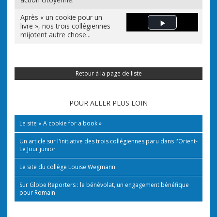
Après « un cookie pour un
livre », nos trois collégiennes
Play Video
mijotent autre chose...
Retour à la page de liste
POUR ALLER PLUS LOIN
Le site « A cookie for a book »
Un article sur l'initiative des trois collégiennes paru dans l'Orient-
Le Jour junior
Le site du collège Louise Wegmann
Sur Globe Reporters : le bénévolat, un engagement bénéfique
pour Romain